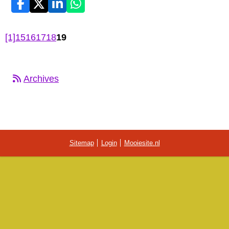
[1]
15
16
17
18
19
Archives
Sitemap
Login
Mooiesite.nl