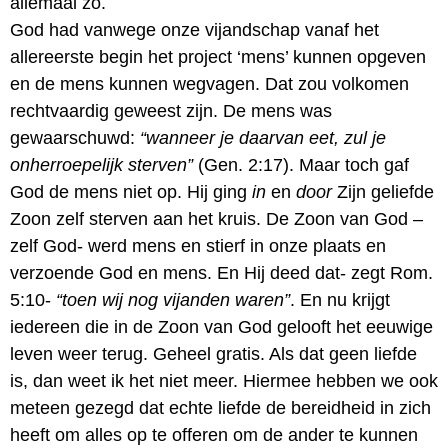
allemaal zo.
God had vanwege onze vijandschap vanaf het
allereerste begin het project ‘mens’ kunnen opgeven
en de mens kunnen wegvagen. Dat zou volkomen
rechtvaardig geweest zijn. De mens was
gewaarschuwd:
“wanneer je daarvan eet, zul je
onherroepelijk sterven”
(Gen. 2:17). Maar toch gaf
God de mens niet op. Hij ging
in
en
door
Zijn geliefde
Zoon zelf sterven aan het kruis. De Zoon van God –
zelf God- werd mens en stierf in onze plaats en
verzoende God en mens. En Hij deed dat- zegt Rom.
5:10-
“toen wij nog vijanden waren”
. En nu krijgt
iedereen die in de Zoon van God gelooft het eeuwige
leven weer terug. Geheel gratis. Als dat geen liefde
is, dan weet ik het niet meer. Hiermee hebben we ook
meteen gezegd dat echte liefde de bereidheid in zich
heeft om alles op te offeren om de ander te kunnen